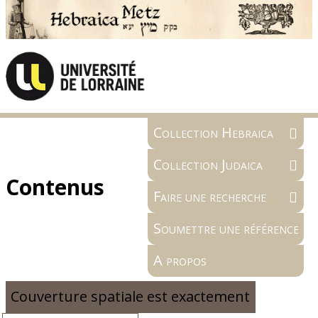
Collection Hebraica
Collection Judaica
Contenus
Faire une recherche
Soumettre une référence
A propos
Couverture spatiale est exactement