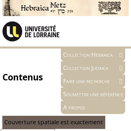
Collection Hebraica
Collection Judaica
Contenus
Faire une recherche
Soumettre une référence
A propos
Couverture spatiale est exactement