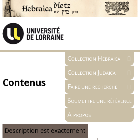
Collection Hebraica
Collection Judaica
Contenus
Faire une recherche
Soumettre une référence
A propos
Description est exactement