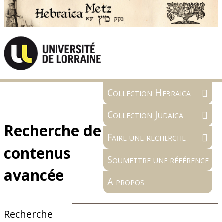
Collection Hebraica
Collection Judaica
Recherche de
Faire une recherche
contenus
Soumettre une référence
avancée
A propos
Recherche