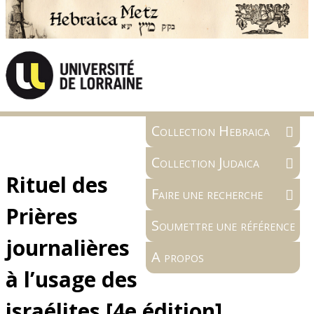
Collection Hebraica
Collection Judaica
Rituel des
Faire une recherche
Prières
Soumettre une référence
journalières
A propos
à l’usage des
israélites [4e édition]