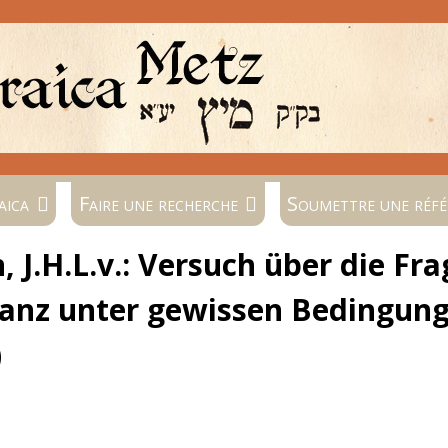
aica
Faire une recherche
Soumettre une réfé
J.H.L.v.: Versuch über die Frag
anz unter gewissen Bedingung
)