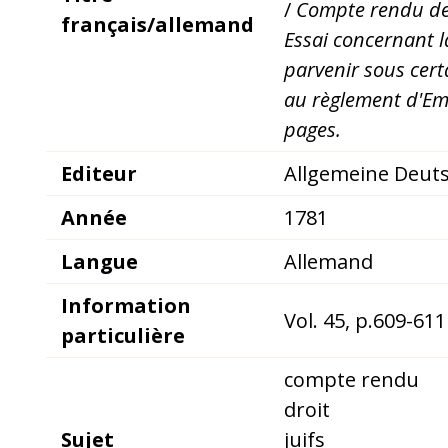
/
Compte rendu de
français/allemand
Essai concernant la
parvenir sous cert
au règlement d'Emp
pages.
Editeur
Allgemeine Deuts
Année
1781
Langue
Allemand
Information
Vol. 45, p.609-611
particulière
compte rendu
droit
Sujet
juifs