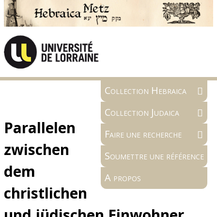
Collection Hebraica
Collection Judaica
Parallelen
Faire une recherche
zwischen
Soumettre une référence
dem
A propos
christlichen
und jüdischen Einwohner