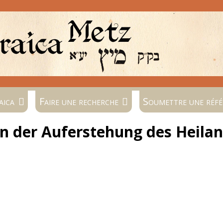
aica
Faire une recherche
Soumettre une réfé
en der Auferstehung des Heila