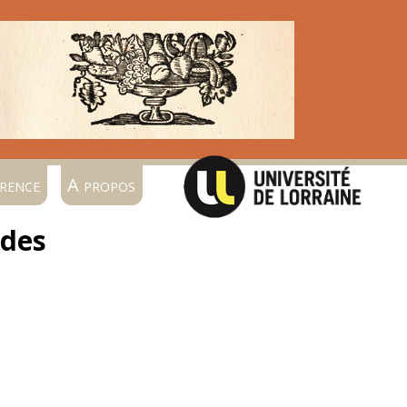
rence
A propos
ndes